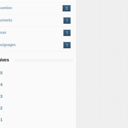
vention
3
uments
1
our
1
oignages
1
ives
25
24
23
22
21