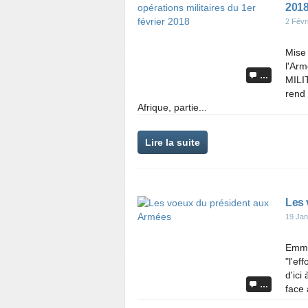
201
2 Févr
Mise 
l'Ar
…
MILIT
rend 
Afrique, partie...
Lire la suite
Les 
19 Jan
Emman
"l'ef
d'ici
…
face 