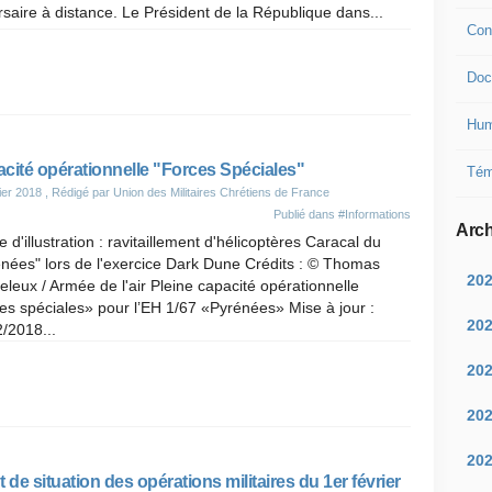
saire à distance. Le Président de la République dans...
Con
Doc
Hum
cité opérationnelle "Forces Spéciales"
Tém
ier 2018
, Rédigé par Union des Militaires Chrétiens de France
Publié dans
#Informations
Arch
 d'illustration : ravitaillement d'hélicoptères Caracal du
nées" lors de l'exercice Dark Dune Crédits : © Thomas
20
leux / Armée de l'air Pleine capacité opérationnelle
es spéciales» pour l’EH 1/67 «Pyrénées» Mise à jour :
20
/2018...
20
20
20
t de situation des opérations militaires du 1er février