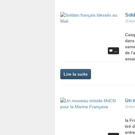
Sold
15 Avr
Casqu
dans
same
…
de l'
assai
Lire la suite
Un n
14 Avr
la Fr
tiré 
entre