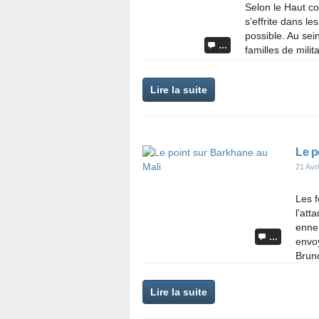
Selon le Haut com
s’effrite dans le
possible. Au sein
…
familles de milita
Lire la suite
Le p
21 Avr
Les f
l'att
ennem
…
envoy
Bruno
Lire la suite