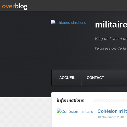
militair
Blog de l'Union d
l'expression de la
ACCUEIL
CONTACT
informations
Cohésion milit
18 Novembre 2018
, 