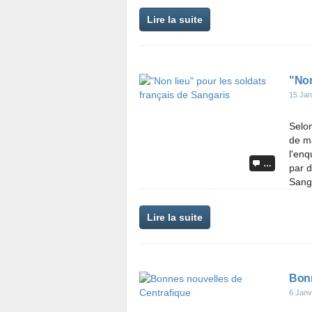
Lire la suite
"Non
15 Jan
Selon
de ma
l'enq
…
par d
Sanga
Lire la suite
Bonn
6 Janv