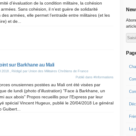
ité d’évaluation de la condition militaire, la cohésion
s armées. Sans cohésion, il n’est guère de solidarité
News
 des armées, elle permet l’entraide entre militaires (et les
Abonn
ire) et de...
articl
Pag
oint sur Barkhane au Mali
Cha
il 2018
, Rédigé par Union des Militaires Chrétiens de France
Publié dans
#Informations
Con
orces onusiennes postées au Mali ont été visées par
aque de lundi (photo d'illustration) "Face à Barkhane, un
Con
i aux abois" Propos recueillis pour l'Express par leur
é spécial Vincent Hugeux, publié le 20/04/2018 Le général
Déco
 Guibert...
Frè
La 