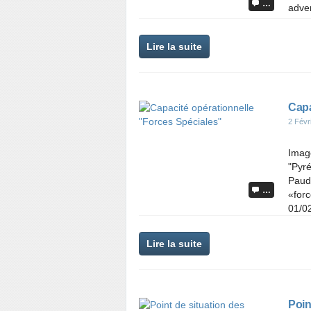
…
adver
Lire la suite
Capa
2 Févr
Image
"Pyré
Paude
…
«forc
01/02
Lire la suite
Poin