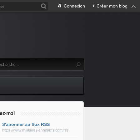
Connexion
+
Créer mon blog
ez-moi
S'abonner au flux RSS
https://www.militaires-chretiens.com/rss