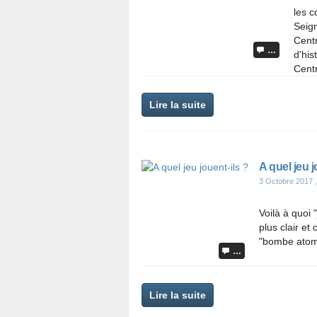
les c
Seign
Centr
…
d'his
Centr
Lire la suite
A quel jeu j
3 Octobre 2017
,
Voilà à quoi
plus clair et
"bombe atomi
…
Lire la suite