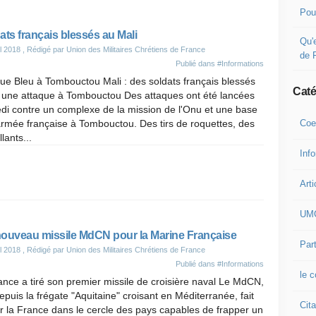
Pou
ats français blessés au Mali
Qu'e
il 2018
, Rédigé par Union des Militaires Chrétiens de France
de 
Publié dans
#Informations
e Bleu à Tombouctou Mali : des soldats français blessés
Caté
 une attaque à Tombouctou Des attaques ont été lancées
di contre un complexe de la mission de l'Onu et une base
Coe
armée française à Tombouctou. Des tirs de roquettes, des
llants...
Inf
Arti
UM
ouveau missile MdCN pour la Marine Française
Part
il 2018
, Rédigé par Union des Militaires Chrétiens de France
Publié dans
#Informations
le 
ance a tiré son premier missile de croisière naval Le MdCN,
depuis la frégate "Aquitaine" croisant en Méditerranée, fait
Cita
r la France dans le cercle des pays capables de frapper un