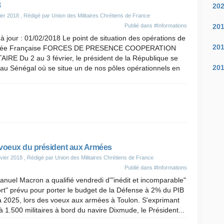
8
20
ier 2018
, Rédigé par Union des Militaires Chrétiens de France
20
Publié dans
#Informations
à jour : 01/02/2018 Le point de situation des opérations de
20
mée Française FORCES DE PRESENCE COOPERATION
AIRE Du 2 au 3 février, le président de la République se
20
au Sénégal où se situe un de nos pôles opérationnels en
voeux du président aux Armées
vier 2018
, Rédigé par Union des Militaires Chrétiens de France
Publié dans
#Informations
uel Macron a qualifié vendredi d'"inédit et incomparable"
fort" prévu pour porter le budget de la Défense à 2% du PIB
 à 2025, lors des voeux aux armées à Toulon. S'exprimant
à 1.500 militaires à bord du navire Dixmude, le Président...