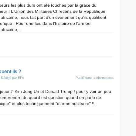
oeurs les plus durs ont été touchés par la grâce du
eur ! L'Union des Militaires Chrétiens de la République
africaine, nous fait part d'un évènement qu'ils qualifient
torique ! Pour une fois dans l’histoire de l’armée
africaine,...
ouent-ils ?
 Rédigé par EPA
Publié dans
#Informations
 "jouent" Kim Jong Un et Donald Trump ! pour y voir un peu
 comprendre de quoi il est question quand on parle de
que" et plus techniquement "d'arme nucléaire" !!!