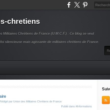
es-chretiens
es Militaires Chrétiens de France (U.M.C.F.) : Ce blog se veut
 foi silencieuse mais agissante de militaires chrétiens de France.
Suiv
aire
Rédigé par Union des Militaires Chrétiens de France
Publié dans
#Informations