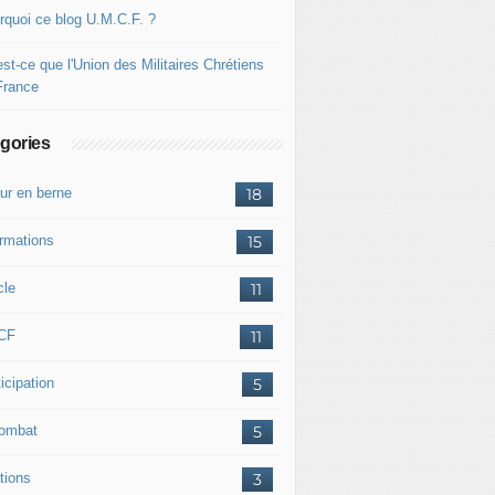
rquoi ce blog U.M.C.F. ?
st-ce que l'Union des Militaires Chrétiens
France
gories
ur en berne
18
ormations
15
cle
11
CF
11
icipation
5
combat
5
tions
3