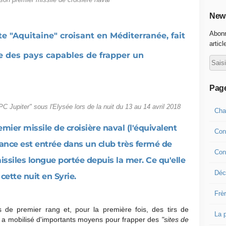
 son premier missile de croisière naval
News
Abonn
te "Aquitaine" croisant en Méditerranée, fait
articl
le des pays capables de frapper un
Pag
C Jupiter" sous l'Elysée lors de la nuit du 13 au 14 avril 2018
Cha
mier missile de croisière naval (l'équivalent
Con
ance est entrée dans un club très fermé de
Con
ssiles longue portée depuis la mer. Ce qu'elle
Déco
 cette nuit en Syrie.
Frè
 de premier rang et, pour la première fois, des tirs de
La 
ce a mobilisé d'importants moyens pour frapper des
"sites de