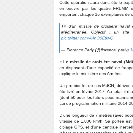
Cette opération aura donc été le bapt
en oeuvre par les quatre FREMM en
emportent chaque 16 exemplaires de c
Tir d’un missile de croisière naval
Méditerranée. Objectif : un site
pic.twitter.com/A4hO0EtkvQ
— Florence Parly (@florence_parly)
1
«
Le missile de croisière naval (M
en disposant d’une capacité de frappe
explique le ministère des Armées.
Un premier lot de ces MdCN, dérivés 
été livré en février 2017. Au total, il 
(dont 50 pour les futurs sous-marins nu
Loi de programmation militaire 2014-2
D’une longueur de 7 mètres (avec boos
vitesse de 1.000 km/h. Sa portée est
ciblage GPS, et d’une centrale inertiell