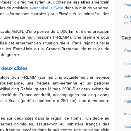
miques"
du régime syrien, aux côtés de ses alliés américain
Pou
iles de croisière
ayant visé la Syrie
dans la nuit de vendredi
es informations fournies par l'Elysée et le ministère des
Qu'e
de 
e navals MdCN, d'une portée de 1 000 km et d'une précision
 par une frégate multimissions (FREMM). Une première pour
Caté
lisé cet armement en situation réelle. Paris rejoint ainsi le
e les Etats-Unis ou la Grande-
Bretagne, de missiles de
Coe
 de guerre.
Inf
r deux cibles
Arti
éployé trois FREMM (sur les cinq actuellement en service
ous-marine, une frégate anti-aérienne et un pétrolier
UM
mobilisé cinq Rafale, quatre Mirage 2000-5 et deux avions de
 décollé de France vendredi, accompagnés par cinq avions
issiles Scalp (portée supérieure à 250 km), une demi-heure
Part
le 
trés sur deux sites dans la région de Homs, l'un dédié au
d'armes chimiques, assure-t-on au ministère français des
Cita
ux frappes lancées dans la nuit contre une troisième cible