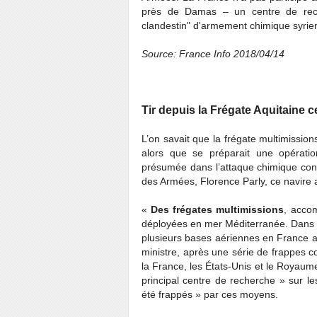
près de Damas – un centre de rech
clandestin" d'armement chimique syrie
Source: France Info 2018/04/14
Tir depuis la Frégate Aquitaine ce
L’on savait que la frégate multimissio
alors que se préparait une opératio
présumée dans l’attaque chimique contre
des Armées, Florence Parly, ce navire 
«
Des frégates multimissions
, acco
déployées en mer Méditerranée. Dans l
plusieurs bases aériennes en France afi
ministre, après une série de frappes 
la France, les États-Unis et le Royaume
principal centre de recherche » sur l
été frappés » par ces moyens.