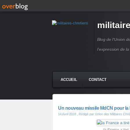
militair
Blog de l'Union d
l'expression de la
ACCUEIL
CONTACT
Un nouveau missile MdCN pour la 
14 Avril 2018
, Rédigé par Union des Militaires Chr