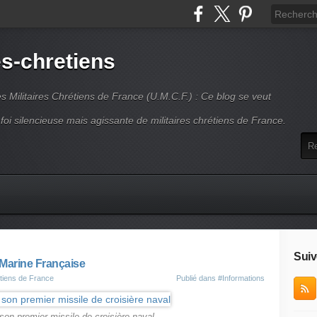
es-chretiens
es Militaires Chrétiens de France (U.M.C.F.) : Ce blog se veut
 foi silencieuse mais agissante de militaires chrétiens de France.
Suiv
Marine Française
étiens de France
Publié dans
#Informations