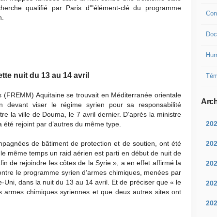
erche qualifié par Paris d'"élément-clé du programme
Con
n.
Doc
Hum
tte nuit du 13 au 14 avril
Tém
ns (FREMM) Aquitaine se trouvait en Méditerranée orientale
Arch
n devant viser le régime syrien pour sa responsabilité
 la ville de Douma, le 7 avril dernier. D’après la ministre
20
a été rejoint par d’autres du même type.
20
mpagnées de bâtiment de protection et de soutien, ont été
e même temps un raid aérien est parti en début de nuit de
n de rejoindre les côtes de la Syrie », a en effet affirmé la
20
contre le programme syrien d’armes chimiques, menées par
-Uni, dans la nuit du 13 au 14 avril. Et de préciser que « le
20
es armes chimiques syriennes et que deux autres sites ont
20