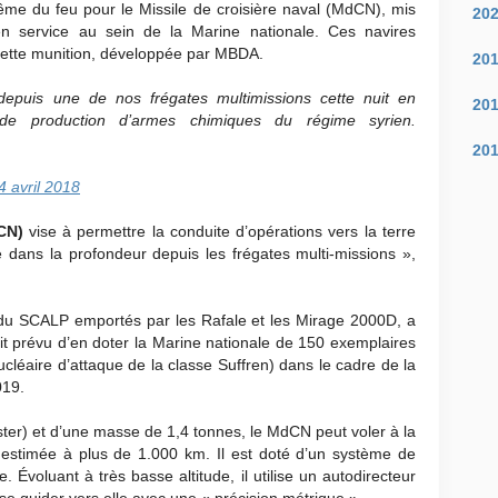
ême du feu pour le Missile de croisière naval (MdCN), mis
20
 service au sein de la Marine nationale. Ces navires
ette munition, développée par MBDA.
20
 depuis une de nos frégates multimissions cette nuit en
20
 de production d’armes chimiques du régime syrien.
20
4 avril 2018
dCN)
vise à permettre la conduite d’opérations vers la terre
 dans la profondeur depuis les frégates multi-missions »,
du SCALP emportés par les Rafale et les Mirage 2000D, a
était prévu d’en doter la Marine nationale de 150 exemplaires
cléaire d’attaque de la classe Suffren) dans le cadre de la
019.
ter) et d’une masse de 1,4 tonnes, le MdCN peut voler à la
 estimée à plus de 1.000 km. Il est doté d’un système de
e. Évoluant à très basse altitude, il utilise un autodirecteur