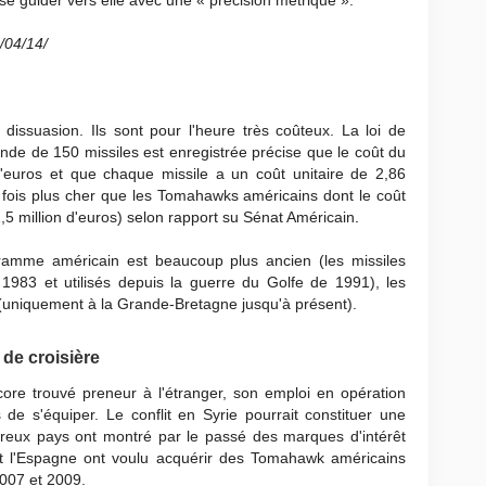
 se guider vers elle avec une « précision métrique ».
/04/14/
issuasion. Ils sont pour l'heure très coûteux. La loi de
nde de 150 missiles est enregistrée précise que le coût du
'euros et que chaque missile a un coût unitaire de 2,86
x fois plus cher que les Tomahawks américains dont le coût
(1,5 million d'euros) selon rapport su Sénat Américain
.
gramme américain est beaucoup plus ancien (les missiles
1983 et utilisés depuis la guerre du Golfe de 1991), les
t (uniquement à la Grande-Bretagne jusqu'à présent).
 de croisière
ncore trouvé preneur à l'étranger, son emploi en opération
de s'équiper. Le conflit en Syrie pourrait constituer une
reux pays ont montré par le passé des marques d'intérêt
t l'Espagne ont voulu acquérir des Tomahawk américains
007 et 2009.