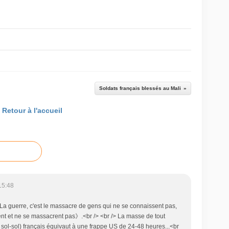
Soldats français blessés au Mali
Retour à l'accueil
15:48
La guerre, c'est le massacre de gens qui ne se connaissent pas,
ent et ne se massacrent pas》.<br /> <br /> La masse de tout
r, sol-sol) français équivaut à une frappe US de 24-48 heures...<br