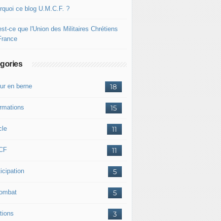
rquoi ce blog U.M.C.F. ?
st-ce que l'Union des Militaires Chrétiens
France
gories
ur en berne
18
ormations
15
cle
11
CF
11
icipation
5
combat
5
tions
3