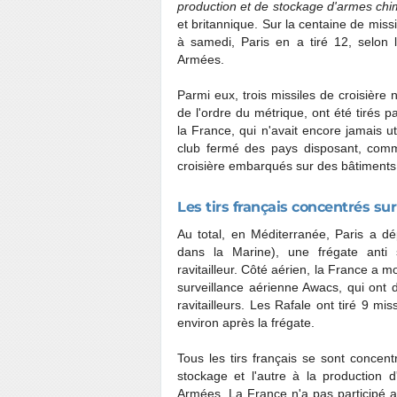
production et de stockage d'armes chi
et britannique. Sur la centaine de miss
à samedi, Paris en a tiré 12, selon l
Armées.
Parmi eux, trois missiles de croisièr
de l'ordre du métrique, ont été tirés
la France, qui n'avait encore jamais uti
club fermé des pays disposant, comm
croisière embarqués sur des bâtiments
Les tirs français concentrés su
Au total, en Méditerranée, Paris a d
dans la Marine), une frégate anti s
ravitailleur. Côté aérien, la France a 
surveillance aérienne Awacs, qui ont
ravitailleurs. Les Rafale ont tiré 9 m
environ après la frégate.
Tous les tirs français se sont concen
stockage et l'autre à la production 
Armées. La France n'a pas participé a