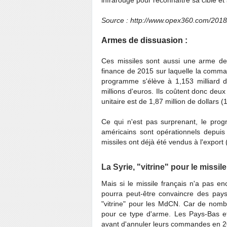
infrarouge pour reconnaître sa cible et
Source : http://www.opex360.com/2018
Armes de dissuasion :
Ces missiles sont aussi une arme de d
finance de 2015 sur laquelle la comma
programme s'élève à 1,153 milliard d
millions d'euros. Ils coûtent donc deu
unitaire est de 1,87 million de dollars 
Ce qui n'est pas surprenant, le pro
américains sont opérationnels depuis 
missiles ont déjà été vendus à l'expor
La Syrie, "vitrine" pour le missile
Mais si le missile français n'a pas e
pourra peut-être convaincre des pays 
"vitrine" pour les MdCN. Car de nomb
pour ce type d'arme. Les Pays-Bas e
avant d'annuler leurs commandes en 2