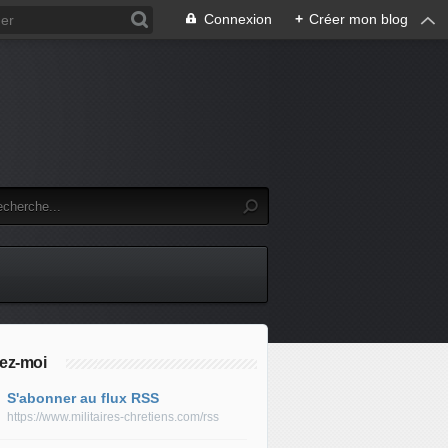
Connexion
+
Créer mon blog
ez-moi
S'abonner au flux RSS
https://www.militaires-chretiens.com/rss