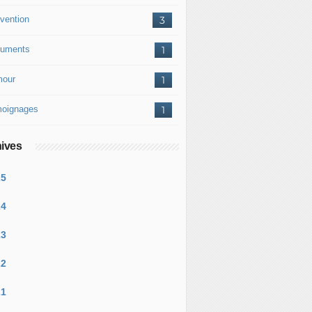
vention
3
uments
1
our
1
oignages
1
ives
25
24
23
22
21