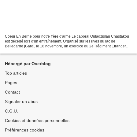
Coeur En Berne pour notre frère d'arme Le caporal Ouladzislau Chastakou
est décédé lors d'un entraînement. Organisé sur les rives du lac de
Bellegarde [Gard], le 18 novembre, un exercice du 2e Régiment Étranger
d’Infanterie [REI] a mal tourné, l’un des...
Hébergé par Overblog
Top articles
Pages
Contact
Signaler un abus
C.G.U.
Cookies et données personnelles
Préférences cookies