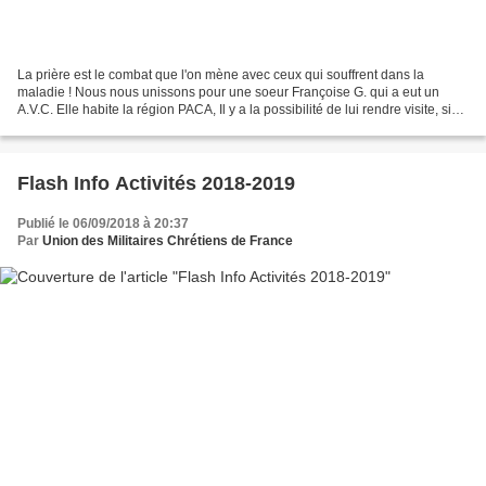
La prière est le combat que l'on mène avec ceux qui souffrent dans la
maladie ! Nous nous unissons pour une soeur Françoise G. qui a eut un
A.V.C. Elle habite la région PACA, Il y a la possibilité de lui rendre visite, si
vous l'avez à coeur, pour ses...
Flash Info Activités 2018-2019
Publié le 06/09/2018 à 20:37
Par
Union des Militaires Chrétiens de France