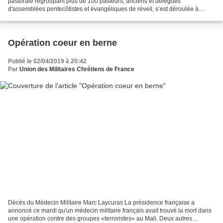
pastorale regroupant plus de 100 pasteurs, anciens et délégués
d'assemblées pentecôtistes et évangéliques de réveil, s’est déroulée à
Grenoble, à l’église évangélique du Chandelier, du...
Opération coeur en berne
Publié le 02/04/2019 à 20:42
Par
Union des Militaires Chrétiens de France
Décès du Médecin Militaire Marc Laycuras La présidence française a
annoncé ce mardi qu'un médecin militaire français avait trouvé la mort dans
une opération contre des groupes «terroristes» au Mali. Deux autres