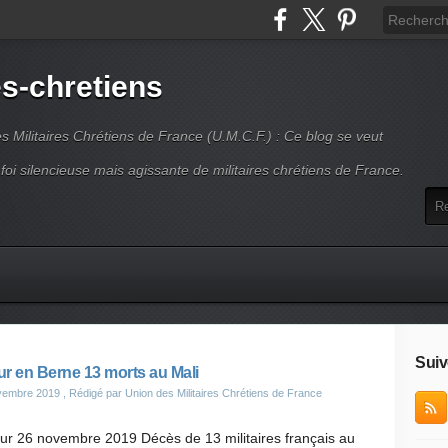
es-chretiens
es Militaires Chrétiens de France (U.M.C.F.) : Ce blog se veut
 foi silencieuse mais agissante de militaires chrétiens de France.
Suiv
r en Berne 13 morts au Mali
vembre 2019
, Rédigé par Union des Militaires Chrétiens de France
ur 26 novembre 2019 Décès de 13 militaires français au