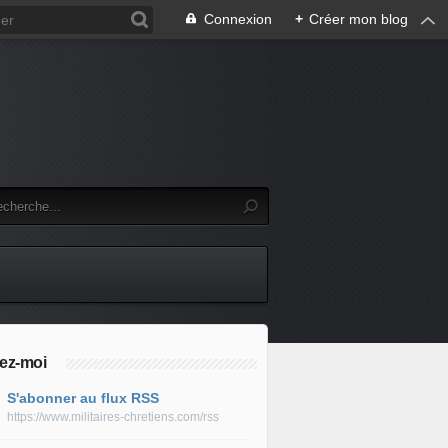
Connexion
+
Créer mon blog
ez-moi
S'abonner au flux RSS
https://www.militaires-chretiens.com/rss