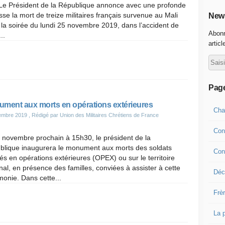
 Le Président de la République annonce avec une profonde
esse la mort de treize militaires français survenue au Mali
News
la soirée du lundi 25 novembre 2019, dans l’accident de
Abonn
..
articl
Pag
ment aux morts en opérations extérieures
Cha
embre 2019
, Rédigé par Union des Militaires Chrétiens de France
Con
 novembre prochain à 15h30, le président de la
blique inaugurera le monument aux morts des soldats
Con
s en opérations extérieures (OPEX) ou sur le territoire
nal, en présence des familles, conviées à assister à cette
Déco
onie. Dans cette...
Frè
La 