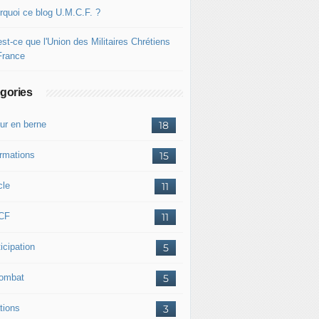
rquoi ce blog U.M.C.F. ?
st-ce que l'Union des Militaires Chrétiens
France
gories
ur en berne
18
ormations
15
cle
11
CF
11
icipation
5
combat
5
tions
3