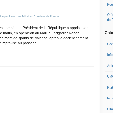
Pou
Qu'e
igé par Union des Militaires Chrétiens de France
de 
est tombé ! Le Président de la République a appris avec
Caté
 ce matin, en opération au Mali, du brigadier Ronan
régiment de spahis de Valence, après le déclenchement
f improvisé au passage...
Coe
Inf
Arti
UM
Part
le 
Cita