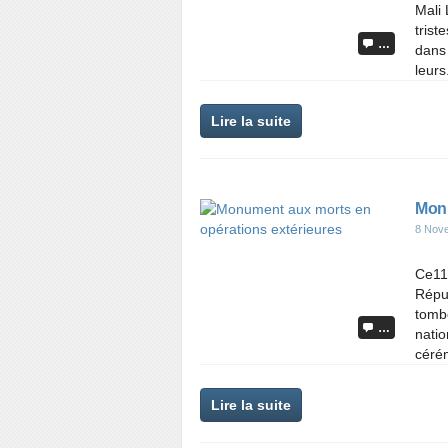
Mali
trist
…
dans 
leurs.
Lire la suite
Monu
8 Nov
Ce11
Répu
tombé
…
natio
cérém
Lire la suite