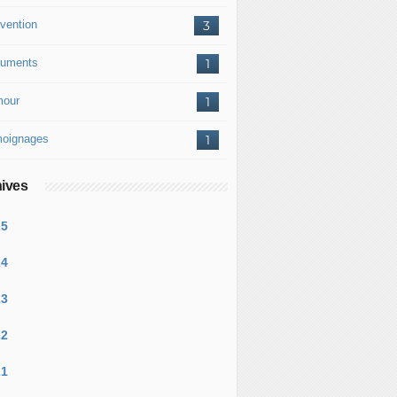
vention
3
uments
1
our
1
oignages
1
ives
25
24
23
22
21