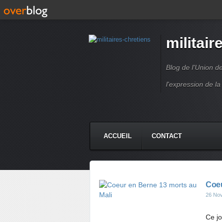
militair
Blog de l'Union d
l'expression de la
ACCUEIL
CONTACT
Coeu
26 No
Ce jo