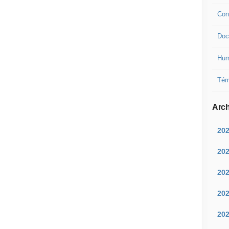
Con
Doc
Hum
Tém
Arch
20
20
20
20
20