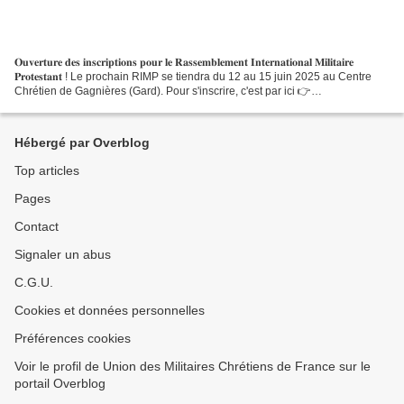
𝐎𝐮𝐯𝐞𝐫𝐭𝐮𝐫𝐞 𝐝𝐞𝐬 𝐢𝐧𝐬𝐜𝐫𝐢𝐩𝐭𝐢𝐨𝐧𝐬 𝐩𝐨𝐮𝐫 𝐥𝐞 𝐑𝐚𝐬𝐬𝐞𝐦𝐛𝐥𝐞𝐦𝐞𝐧𝐭 𝐈𝐧𝐭𝐞𝐫𝐧𝐚𝐭𝐢𝐨𝐧𝐚𝐥 𝐌𝐢𝐥𝐢𝐭𝐚𝐢𝐫𝐞
𝐏𝐫𝐨𝐭𝐞𝐬𝐭𝐚𝐧𝐭 ! Le prochain RIMP se tiendra du 12 au 15 juin 2025 au Centre
Chrétien de Gagnières (Gard). Pour s'inscrire, c'est par ici 👉
https://www.protestants.org/rimp/ Et pour...
Hébergé par Overblog
Top articles
Pages
Contact
Signaler un abus
C.G.U.
Cookies et données personnelles
Préférences cookies
Voir le profil de Union des Militaires Chrétiens de France sur le
portail Overblog