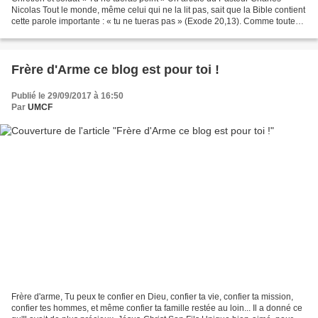
Nicolas Tout le monde, même celui qui ne la lit pas, sait que la Bible contient
cette parole importante : « tu ne tueras pas » (Exode 20,13). Comme toutes
les vérités bibliques, celle-ci...
Frère d'Arme ce blog est pour toi !
Publié le 29/09/2017 à 16:50
Par
UMCF
Frère d'arme, Tu peux te confier en Dieu, confier ta vie, confier ta mission,
confier tes hommes, et même confier ta famille restée au loin... Il a donné ce