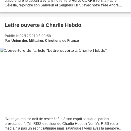
d'apprendre le départ à 97 ans notre frère Hervé CORRE vers la Patrie
Céleste, rejoindre son Sauveur et Seigneur ! Il fut avec notre frère André
VALLICCIONI la première équipe dirigeante...
Lettre ouverte à Charlie Hebdo
Publié le 02/12/2019 à 09:58
Par
Union des Militaires Chrétiens de France
"Notre journal se doit de rester fidèle à son esprit satirique, parfois
provocateur". (Mr. RISS directeur de Charlie Hebdo) Non Mr. RISS votre
média n'a pas un esprit satirique mais satanique ! Vous avez la mémoire