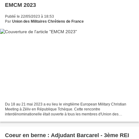
EMCM 2023
Publié le 22/05/2023 à 18:53
Par
Union des Militaires Chrétiens de France
Du 18 au 21 mai 2023 a eu lieu le vingtième European Military Christian
Meeting à Zéliv en République Tchèque. Cette rencontre
interdénominationelle était ouverte à tous les membres d'Union des
Militaires Chrétiens avec ou sans leurs conjoints en Europe...
Coeur en berne : Adjudant Barcarel - 3ème REI