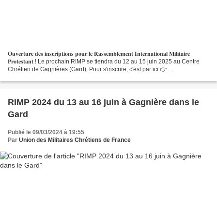
𝐎𝐮𝐯𝐞𝐫𝐭𝐮𝐫𝐞 𝐝𝐞𝐬 𝐢𝐧𝐬𝐜𝐫𝐢𝐩𝐭𝐢𝐨𝐧𝐬 𝐩𝐨𝐮𝐫 𝐥𝐞 𝐑𝐚𝐬𝐬𝐞𝐦𝐛𝐥𝐞𝐦𝐞𝐧𝐭 𝐈𝐧𝐭𝐞𝐫𝐧𝐚𝐭𝐢𝐨𝐧𝐚𝐥 𝐌𝐢𝐥𝐢𝐭𝐚𝐢𝐫𝐞
𝐏𝐫𝐨𝐭𝐞𝐬𝐭𝐚𝐧𝐭 ! Le prochain RIMP se tiendra du 12 au 15 juin 2025 au Centre
Chrétien de Gagnières (Gard). Pour s'inscrire, c'est par ici 👉
https://www.protestants.org/rimp/ Et pour...
RIMP 2024 du 13 au 16 juin à Gagnière dans le
Gard
Publié le 09/03/2024 à 19:55
Par
Union des Militaires Chrétiens de France