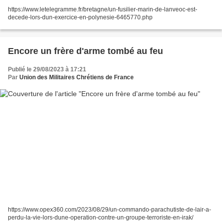
https://www.letelegramme.fr/bretagne/un-fusilier-marin-de-lanveoc-est-
decede-lors-dun-exercice-en-polynesie-6465770.php
Encore un frère d'arme tombé au feu
Publié le 29/08/2023 à 17:21
Par
Union des Militaires Chrétiens de France
https://www.opex360.com/2023/08/29/un-commando-parachutiste-de-lair-a-
perdu-la-vie-lors-dune-operation-contre-un-groupe-terroriste-en-irak/