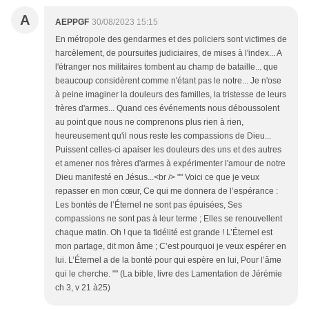
A
AEPPGF
30/08/2023 15:15
En métropole des gendarmes et des policiers sont victimes de
harcèlement, de poursuites judiciaires, de mises à l'index... A
l'étranger nos militaires tombent au champ de bataille... que
beaucoup considèrent comme n'étant pas le notre... Je n'ose
à peine imaginer la douleurs des familles, la tristesse de leurs
frères d'armes... Quand ces événements nous déboussolent
au point que nous ne comprenons plus rien à rien,
heureusement qu'il nous reste les compassions de Dieu...
Puissent celles-ci apaiser les douleurs des uns et des autres
et amener nos frères d'armes à expérimenter l'amour de notre
Dieu manifesté en Jésus...<br /> "" Voici ce que je veux
repasser en mon cœur, Ce qui me donnera de l’espérance :
Les bontés de l’Éternel ne sont pas épuisées, Ses
compassions ne sont pas à leur terme ; Elles se renouvellent
chaque matin. Oh ! que ta fidélité est grande ! L’Éternel est
mon partage, dit mon âme ; C’est pourquoi je veux espérer en
lui. L’Éternel a de la bonté pour qui espère en lui, Pour l’âme
qui le cherche. "" (La bible, livre des Lamentation de Jérémie
ch 3, v 21 à25)