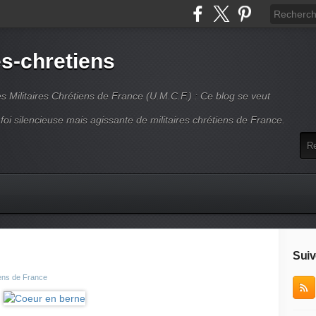
es-chretiens
es Militaires Chrétiens de France (U.M.C.F.) : Ce blog se veut
 foi silencieuse mais agissante de militaires chrétiens de France.
Suiv
iens de France