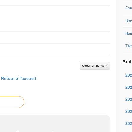
Con
Doc
Hum
Tém
Arch
Coeur en berne
20
Retour à l'accueil
20
20
20
20