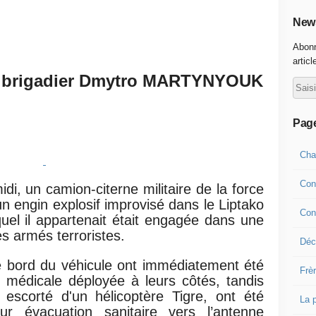
News
Abonn
articl
u brigadier Dmytro MARTYNYOUK
Pag
Cha
Con
idi, un camion-citerne militaire de la force
un engin explosif improvisé dans le Liptako
Con
quel il appartenait était engagée dans une
s armés terroristes.
Déco
e bord du véhicule ont immédiatement été
Frè
e médicale déployée à leurs côtés, tandis
 escorté d'un hélicoptère Tigre, ont été
La 
r évacuation sanitaire vers l’antenne