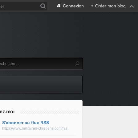
Connexion
+
Créer mon blog
ez-moi
S'abonner au flux RSS
https://www.militaires-chretiens.com/rss