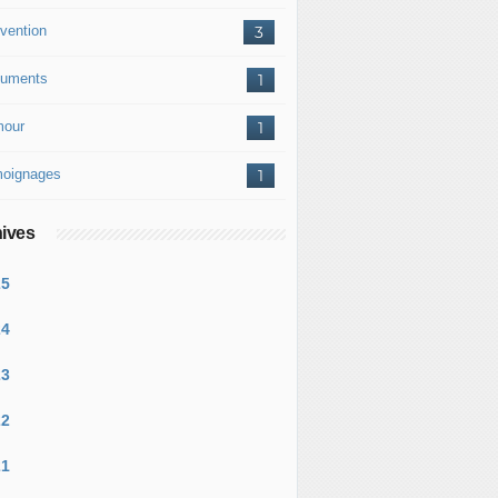
vention
3
uments
1
our
1
oignages
1
ives
25
24
23
22
21