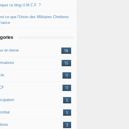
rquoi ce blog U.M.C.F. ?
st-ce que l'Union des Militaires Chrétiens
France
gories
ur en berne
18
ormations
15
cle
11
CF
11
icipation
5
combat
5
tions
3