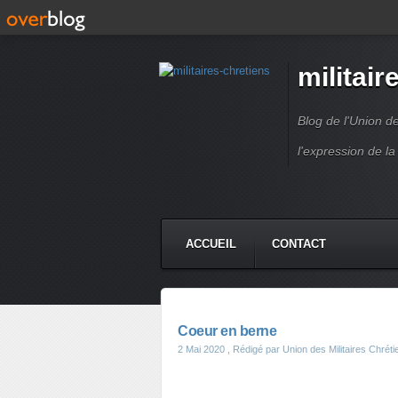
militair
Blog de l'Union d
l'expression de la
ACCUEIL
CONTACT
Coeur en berne
2 Mai 2020
, Rédigé par Union des Militaires Chrét