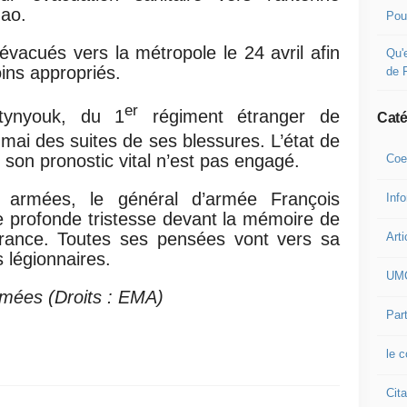
Gao.
Pou
 évacués vers la métropole le 24 avril afin
Qu'e
oins appropriés.
de 
er
tynyouk, du 1
régiment étranger de
Caté
mai des suites de ses blessures. L’état de
 son pronostic vital n’est pas engagé.
Coe
s armées, le général d’armée François
Inf
ne profonde tristesse devant la mémoire de
 France. Toutes ses pensées vont vers sa
Arti
s légionnaires.
UM
rmées (Droits : EMA)
Part
le 
Cita