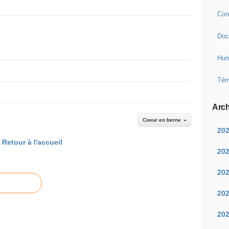
Con
Doc
Hum
Tém
Arch
Coeur en berne
20
Retour à l'accueil
20
20
20
20