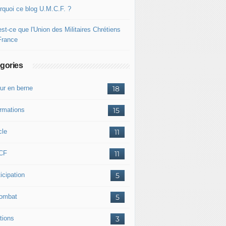
rquoi ce blog U.M.C.F. ?
st-ce que l'Union des Militaires Chrétiens
France
gories
ur en berne
18
ormations
15
cle
11
CF
11
icipation
5
combat
5
tions
3