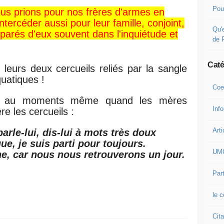
Pou
ous prions pour nos frères d'armes en
ntercéder aussi pour leur famille, conjoint,
Qu'e
éparés d'eux souvent dans l'inquiétude et
de 
Caté
leurs deux cercueils reliés par la sangle
uatiques !
Coe
eu au moments même quand les mères
Inf
ère les cercueils :
Arti
rle-lui, dis-lui à mots très doux
que, je suis parti pour toujours.
UM
ne, car nous nous retrouverons un jour.
Part
le 
Cita