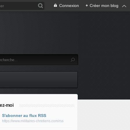
Connexion
+
Créer mon blog
ez-moi
S'abonner au flux RSS
https://www.militaires-chretiens.com/rss