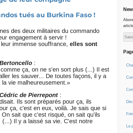
News
dos tués au Burkina Faso !
Abonn
articl
es des deux militaires du commando
leur engagement à servir !
et leur immense souffrance,
elles sont
Pag
Bertoncello
:
Cha
mme ça, on ne s'en sort plus (...) Il est
ler les sauver... De toutes façons, il y a
Con
st la vie malheureusement.»
Con
Cédric de Pierrepont
:
 disait. Ils sont préparés pour ça, ils
Déco
our ça, c'est en eux, voilà. Je sais que si
it. On sait que c'est risqué, on sait qu'ils
Frè
...) Il y a laissé sa vie. C'est notre
La 