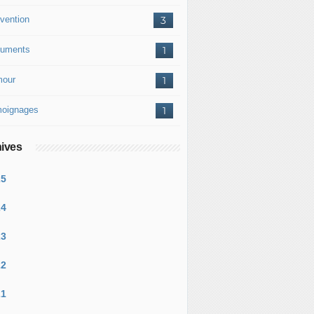
vention
3
uments
1
our
1
oignages
1
ives
25
24
23
22
21