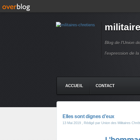
militair
Blog de l'Union d
l'expression de la
ACCUEIL
CONTACT
Elles sont dignes d'eux
13 Mai 2019
, Rédigé par Union des Militaires Chré
L'hommag