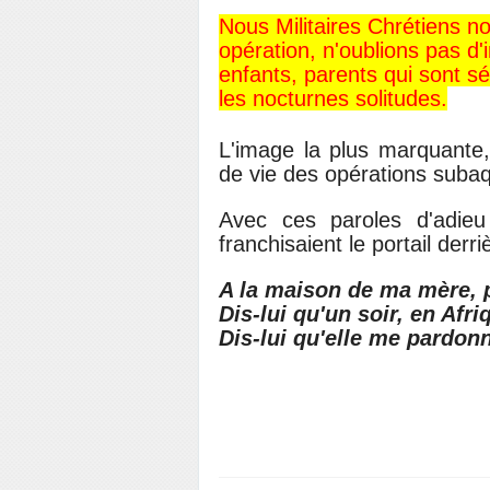
Nous Militaires Chrétiens n
opération, n'oublions pas d'i
enfants, parents qui sont s
les nocturnes solitudes.
L'image la plus marquante, 
de vie des opérations subaq
Avec ces paroles d'adi
franchisaient le portail derri
A la maison de ma mère, pa
Dis-lui qu'un soir, en Afri
Dis-lui qu'elle me pardon