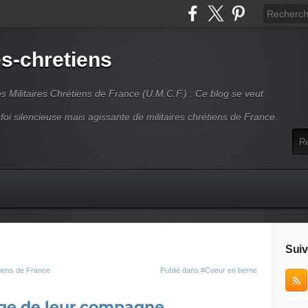
es-chretiens
es Militaires Chrétiens de France (U.M.C.F.) : Ce blog se veut
 foi silencieuse mais agissante de militaires chrétiens de France.
Suiv
tiens de France
Publié dans
#Coeur en berne
e de leur compagne