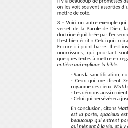
Il y a beaucoup de promesses dan
on les voit souvent assorties d’
mettre de coté.
3 – Voici un autre exemple qui 
verset de la Parole de Dieu, 
doctrine équilibrée par l’ensemb
Il est bien écrit « Celui qui cro
Encore ici point barre. Il est 
nourrissons, qui pourtant son
quelques textes à mettre en re
entière qui explique la bible.
- Sans la sanctification, n
- Ceux qui me disent
Se
royaume des cieux.
Matth
- Les démons aussi croient 
- Celui qui persévérera jus
En conclusion, citons
Matth
est la porte, spacieux es
beaucoup qui entrent par 
qui mènent à la vie, et il y