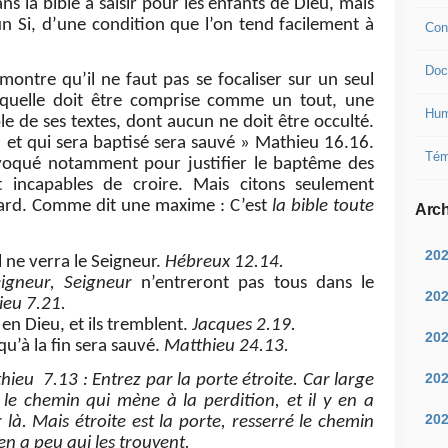
s la bible à saisir pour les enfants de Dieu, mais
un Si, d’une condition que l’on tend facilement à
Con
Doc
montre qu’il ne faut pas se focaliser sur un seul
laquelle doit être comprise comme un tout, une
Hum
le de ses textes, dont aucun ne doit être occulté.
ira et qui sera baptisé sera sauvé » Mathieu 16.16.
Tém
invoqué notamment pour justifier le baptême des
t incapables de croire. Mais citons seulement
gard. Comme dit une maxime : C’est
la bible toute
Arch
20
ul ne verra le Seigneur.
Hébreux 12.14.
igneur, Seigneur
n’entreront pas tous dans le
20
ieu 7.21.
en Dieu, et ils tremblent.
Jacques 2.19.
20
qu’à la fin sera sauvé.
Matthieu 24.13.
20
ieu 7.13 : Entrez par la porte étroite. Car large
t le chemin qui mène à la perdition, et il y en a
20
là. Mais étroite est la porte, resserré le chemin
 en a peu qui les trouvent.