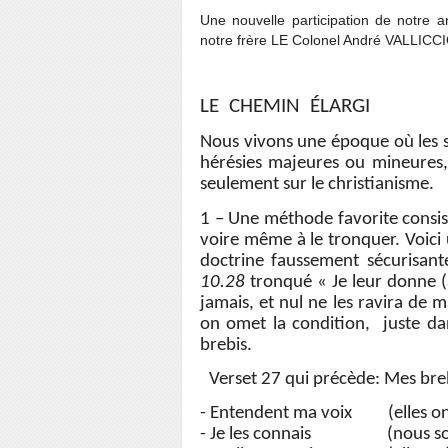
Une nouvelle participation de notr
notre frère LE Colonel André VALLICC
LE CHEMIN ÉLARGI
Nous vivons une époque où les sec
hérésies majeures ou mineures
seulement sur le christianisme.
1 – Une méthode favorite consist
voire même à le tronquer. Voic
doctrine faussement sécurisant
10.28
tronqué « Je leur donne (à 
jamais, et nul ne les ravira de
on omet la condition, juste dan
brebis.
Verset 27 qui précède: Mes breb
- Entendent ma voix (elles ont l
- Je les connais (nous so