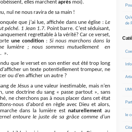
obéissent, elles marchent
après
moi).
Pou
eu, nul ne nous ravira de sa main !
Qu'e
onquée que j’ai lue, affichée dans une église :
Le
de 
ut péché. 1 Jean 1.7.
Point barre. C’est séduisant,
manquement regrettable à la vérité? Car ce verset,
Caté
porte
une condition
:
Si nous marchons dans la
ême lumière ; nous sommes mutuellement en
Coe
… ».
ndu que le verset en son entier eut été trop long
Inf
e d’afficher un texte potentiellement trompeur, ne
cer ou d’en afficher un autre ?
Arti
sang de Jésus a une valeur inestimable, mais n’en
UM
n, une doctrine du sang « passe partout », sans
ché, ne cherchons pas à nous placer dans cet état
Part
ttons-nous d’abord en règle avec Dieu et alors,
i marche dans la lumière est
naturellement
au
le 
ernel entoure le juste de sa grâce comme d'un
Cita