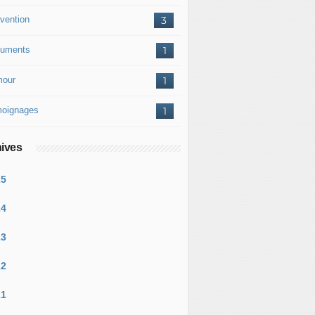
vention
3
uments
1
our
1
oignages
1
ives
25
24
23
22
21