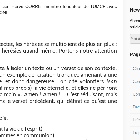
e ancien Hervé CORRE, membre fondateur de l'UMCF avec
News
IONI.
Abonn
articl
tes, les hérésies se multiplient de plus en plus ;
, hérésies quand même. Portons notre attention
Pag
e à isoler un texte ou un verset de son contexte,
Cha
i un exemple de citation tronquée amenant à une
e, et donc dangereuse : on cite volontiers
Jean
Con
mes brebis) la vie éternelle, et elles ne périront
Con
 ma main ». Amen ! Amen ! C’est séduisant, mais
s le verset précédent, qui définit ce qu’est une
Déco
is :
Frè
a vie de l’esprit)
La 
mmes en communion)