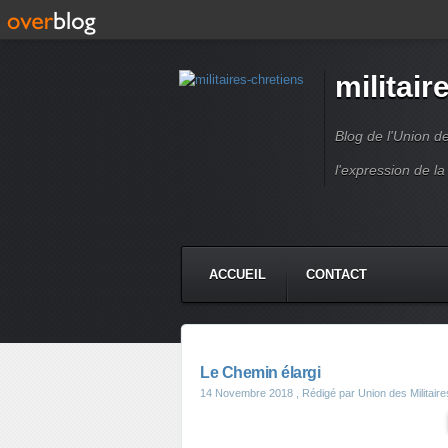
militair
Blog de l'Union d
l'expression de la
ACCUEIL
CONTACT
Le Chemin élargi
14 Novembre 2018
, Rédigé par Union des Militair