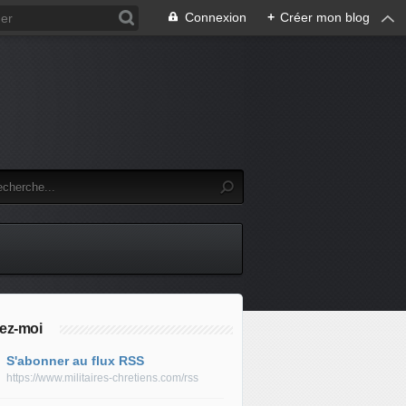
Connexion
+
Créer mon blog
ez-moi
S'abonner au flux RSS
https://www.militaires-chretiens.com/rss