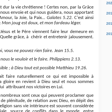
20
st dur la vie chrétienne ! Certes non, par la Grâce
 nous envoie et qui nous guidera, nous apportant
20
l’Amour, la Joie, la Paix…
Galates 5.22.
C’est ainsi
:
Mon joug est doux, et mon fardeau léger.
20
 Jésus et le Père viennent faire leur demeure en
20
Quelle grâce, à chérir et entretenir jalousement.
, vous ne pouvez rien faire. Jean 15.5.
nous le vouloir et le faire. Philippiens 2.13.
ble ; à Dieu tout est possible Matthieu 19.26.
t faire naturellement ce qui est impossible à
 gloire en revient à Dieu seul et nous sommes
lui attribuant nos victoires en Lui.
u, nombreux sont ceux qui peuvent proclamer
que
e de plénitude, de relation avec Dieu, en dépit des
eligion sans vie intérieure est souvent considérée
ale, source de conflits dans le monde, entre