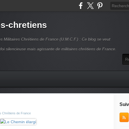
es-chretiens
es Militaires Chrétiens de France (U.M.C.F.) : Ce blog se veut
 foi silencieuse mais agissante de militaires chrétiens de France.
Suiv
es Chrétiens de France