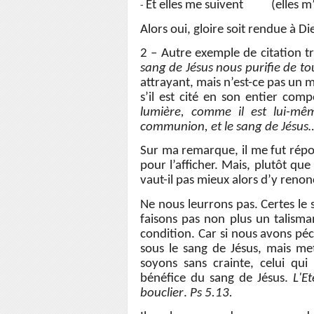
Et elles me suivent (elles m’
-
Alors oui, gloire soit rendue à Di
2 – Autre exemple de citation tr
sang de Jésus nous purifie de to
attrayant, mais n’est-ce pas un 
s’il est cité en son entier com
lumière, comme il est lui-m
communion, et le sang de Jésus
Sur ma remarque, il me fut répo
pour l’afficher. Mais, plutôt qu
vaut-il pas mieux alors d’y renon
Ne nous leurrons pas. Certes le 
faisons pas non plus un talisma
condition. Car si nous avons pé
sous le sang de Jésus, mais me
soyons sans crainte, celui qu
bénéfice du sang de Jésus.
L'Et
bouclier
.
Ps 5.13.