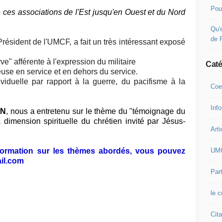
Pou
 ces associations de l'Est jusqu'en Ouest et du Nord
Qu'e
de 
résident de l'UMCF, a fait un très intéressant exposé
ve" afférente à l'expression du militaire
Caté
ieuse en service et en dehors du service.
ividuelle par rapport à la guerre, du pacifisme à la
Coe
Inf
IN
, nous a entretenu sur le thème du "témoignage du
a dimension spirituelle du chrétien invité par Jésus-
Arti
UM
nformation sur les thèmes abordés, vous pouvez
il.com
Part
le 
Cita