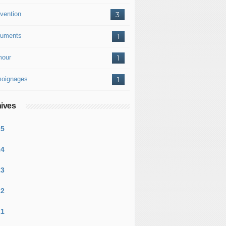
vention
3
uments
1
our
1
oignages
1
ives
25
24
23
22
21