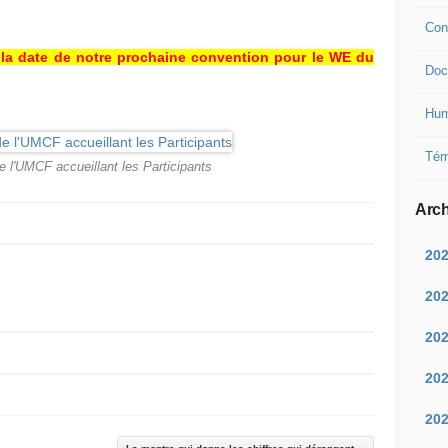
Con
 la date de notre prochaine convention pour le WE du
Doc
Hum
Tém
e l'UMCF accueillant les Participants
Arch
20
20
20
20
20