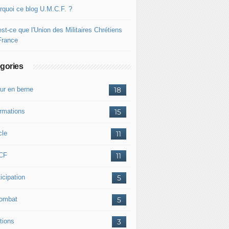
rquoi ce blog U.M.C.F. ?
st-ce que l'Union des Militaires Chrétiens
France
gories
ur en berne
18
ormations
15
cle
11
CF
11
icipation
5
combat
5
tions
3