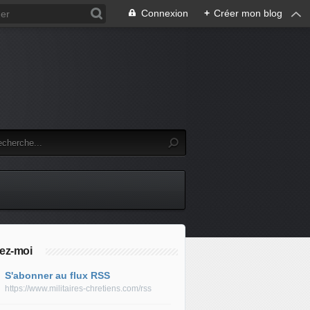
Connexion
+
Créer mon blog
ez-moi
S'abonner au flux RSS
https://www.militaires-chretiens.com/rss