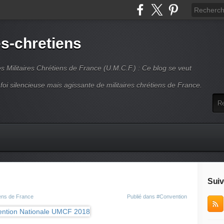
es-chretiens
es Militaires Chrétiens de France (U.M.C.F.) : Ce blog se veut
 foi silencieuse mais agissante de militaires chrétiens de France.
Suiv
iens de France
Publié dans
#Convention