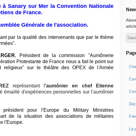
e à Sanary sur Mer
la Convention Nationale
News
étiens de France.
Abonn
ssemblée Générale de l'association.
articl
tant par la qualité des intervenants que par le thème
Armées".
Pag
BERGER
, Président de la commission "Aumônerie
ration Protestante de France nous a fait le point sur
Cha
fait religieux" sur le théâtre des OPEX de l'Armée
Con
OREZ
représentant l
'aumônier en chef Etienne
Con
é émaillé d'expériences personnelles sur l'aumônier
Déco
, président pour l'Europe du Military Ministries
art de la situation des associations de militaires
Frè
de l'Europe.
La 