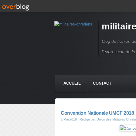
militair
Blog de l'Union d
l'expression de la
ACCUEIL
CONTACT
Convention Nationale UMCF 2018
2 Mai 2018
, Rédigé par Union des Militaires Chrét