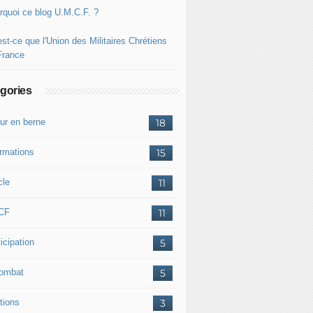
rquoi ce blog U.M.C.F. ?
st-ce que l'Union des Militaires Chrétiens
France
gories
ur en berne
18
ormations
15
cle
11
CF
11
icipation
5
combat
5
tions
3