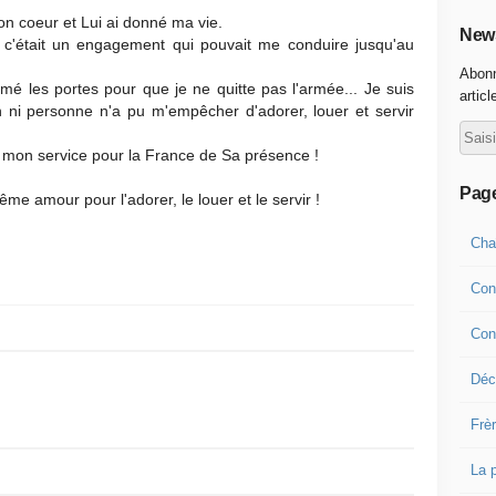
on coeur et Lui ai donné ma vie.
News
 c'était un engagement qui pouvait me conduire jusqu'au
Abonn
mé les portes pour que je ne quitte pas l'armée... Je sui
s
articl
ien ni personne n'a pu m'empêcher d'adorer, louer et servir
t mon service pour la France de Sa présence !
Pag
ême amour pour l'adorer, le louer et le servir !
Cha
Con
Con
Déco
Frè
La 