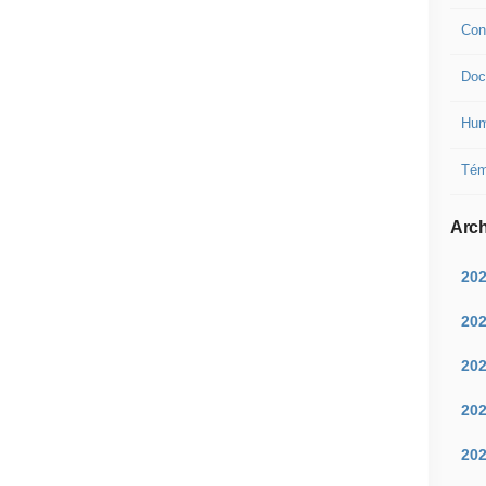
Con
Doc
Hum
Tém
Arch
20
20
20
20
20