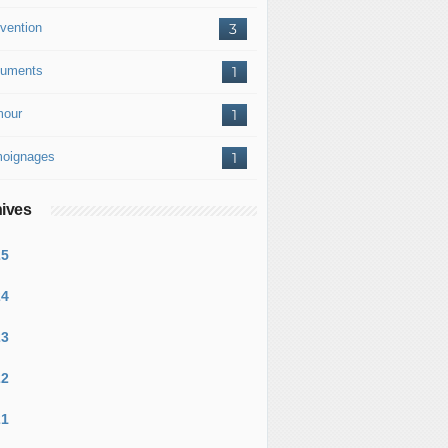
vention
3
uments
1
our
1
oignages
1
ives
25
24
23
22
21