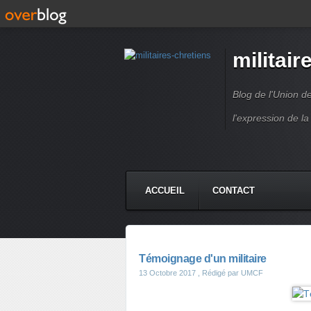
militair
Blog de l'Union d
l'expression de la
ACCUEIL
CONTACT
Témoignage d'un militaire
13 Octobre 2017
, Rédigé par UMCF