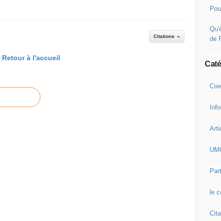
Pou
Qu'e
Citations
de 
Retour à l'accueil
Caté
Coe
Inf
Arti
UM
Part
le 
Cita