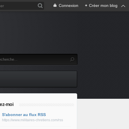
Connexion
+
Créer mon blog
ez-moi
S'abonner au flux RSS
https://www.militaires-chretiens.com/rss