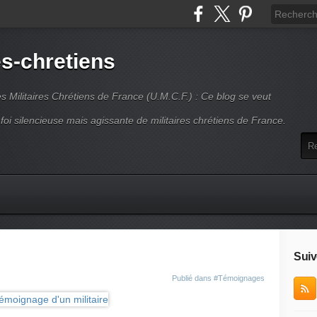
es-chretiens
es Militaires Chrétiens de France (U.M.C.F.) : Ce blog se veut
 foi silencieuse mais agissante de militaires chrétiens de France.
Suiv
Publié dans
#Témoignages