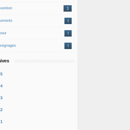
vention
3
uments
1
our
1
oignages
1
ives
25
24
23
22
21