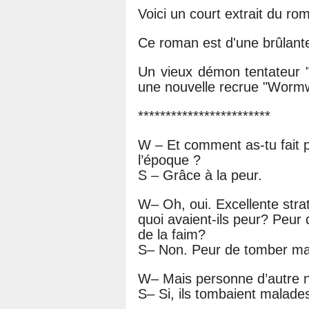
Voici un court extrait du r
Ce roman est d'une brûlante 
Un vieux démon tentateur "
une nouvelle recrue "Worm
************************
W – Et comment as-tu fait 
l’époque ?
S – Grâce à la peur.
W– Oh, oui. Excellente straté
quoi avaient-ils peur? Peur 
de la faim?
S– Non. Peur de tomber ma
W– Mais personne d’autre n
S– Si, ils tombaient malade