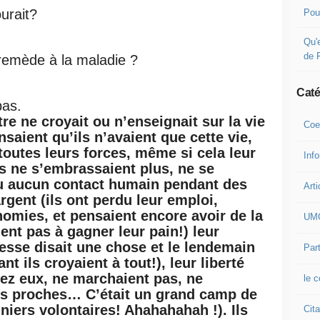
urait?
Pou
Qu'e
de 
 remède à la maladie ?
Caté
pas.
 ne croyait ou n’enseignait sur la vie
Coe
ensaient qu’ils n’avaient que cette vie,
 toutes leurs forces, même si cela leur
Inf
ls ne s’embrassaient plus, ne se
 eu aucun contact humain pendant des
Arti
argent (
ils ont perdu leur emploi,
omies, et pensaient encore avoir de la
UM
ent pas à gagner leur pain!
) leur
presse disait une chose et le lendemain
Part
nt ils croyaient à tout!), leur liberté
hez eux, ne marchaient pas, ne
le 
urs proches… C’était un grand camp de
niers volontaires! Ahahahahah !). Ils
Cita