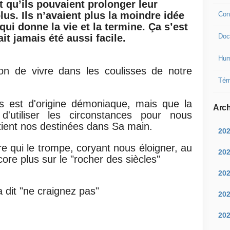
nt qu’ils pouvaient prolonger leur
lus. Ils n’avaient plus la moindre idée
Con
 qui donne la vie et la termine. Ça s’est
Doc
t jamais été aussi facile.
Hum
ion de vivre dans les coulisses de notre
Tém
s est d'origine démoniaque, mais que la
Arch
d'utiliser les circonstances pour nous
 tient nos destinées dans Sa main.
20
re qui le trompe, coryant nous éloigner, au
20
core plus sur le "rocher des siècles"
20
 dit "ne craignez pas"
20
20