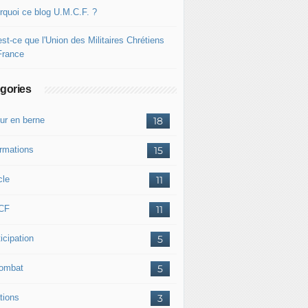
rquoi ce blog U.M.C.F. ?
st-ce que l'Union des Militaires Chrétiens
France
gories
ur en berne
18
ormations
15
cle
11
CF
11
icipation
5
combat
5
tions
3