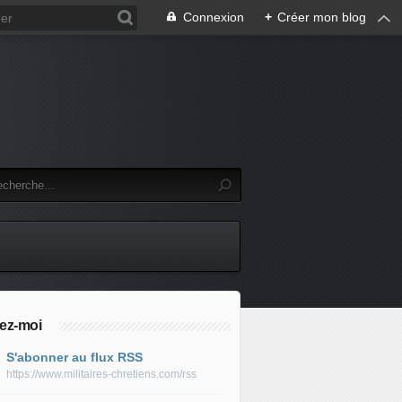
Connexion
+
Créer mon blog
ez-moi
S'abonner au flux RSS
https://www.militaires-chretiens.com/rss