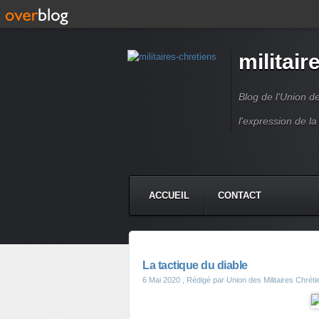
militair
Blog de l'Union d
l'expression de la
ACCUEIL
CONTACT
La tactique du diable
6 Mai 2020
, Rédigé par Union des Militaires Chrét