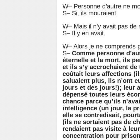
W– Personne d’autre ne mo
S– Si, ils mouraient.
W– Mais il n’y avait pas de
S– Il y en avait.
W– Alors je ne comprends 
S–
Comme personne d’autre
éternelle et la mort, ils p
et ils s’y accrochaient de
coûtait leurs affections (
i
saluaient plus, ils n’ont
jours et des jours
!); leur 
dépensé toutes leurs écon
chance parce qu’ils n’avai
intelligence (un jour, la 
elle se contredisait, pourta
(ils ne sortaient pas de c
rendaient pas visite à le
concentration pour prison