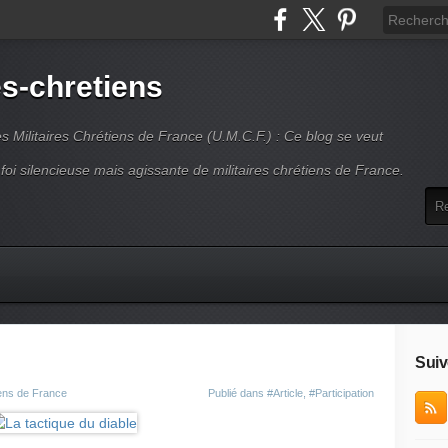
es-chretiens
es Militaires Chrétiens de France (U.M.C.F.) : Ce blog se veut
 foi silencieuse mais agissante de militaires chrétiens de France.
Suiv
iens de France
Publié dans
#Article
,
#Participation