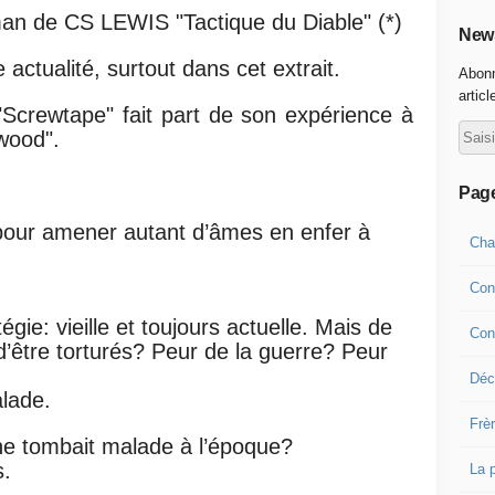
oman de CS LEWIS "Tactique du Diable" (*)
News
actualité, surtout dans cet extrait.
Abonn
articl
Screwtape" fait part de son expérience à
wood".
Pag
pour amener autant d’âmes en enfer à
Cha
Con
gie: vieille et toujours actuelle. Mais de
Con
d’être torturés? Peur de la guerre? Peur
Déco
lade.
Frè
e tombait malade à l’époque?
s.
La 