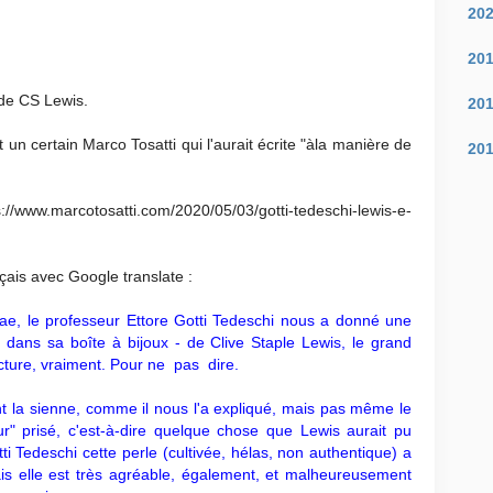
20
20
 de CS Lewis.
20
 un certain Marco Tosatti qui l'aurait écrite "àla manière de
20
tps://www.marcotosatti.com/2020/05/03/gotti-tedeschi-lewis-e-
nçais avec Google translate :
ae, le professeur Ettore Gotti Tedeschi nous a donné une
 dans sa boîte à bijoux - de Clive Staple Lewis, le grand
ecture, vraiment. Pour ne pas dire.
ent la sienne, comme il nous l'a expliqué, mais pas même le
r" prisé, c'est-à-dire quelque chose que Lewis aurait pu
otti Tedeschi cette perle (cultivée, hélas, non authentique) a
is elle est très agréable, également, et malheureusement